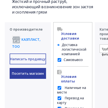
Жесткий и прочный раструб,
исключающий возникновение зон застоя
и скопления грязи
О производителе
Кат
Условия
про
доставки
тов
КАЗПЛАСТ,
Доставка
ТОО
логистической
Тру
компанией
фит
Написать продавцу
Самовывоз
Посетить магазин
Условия
оплаты
Наличные на
месте
Перевод на
карту