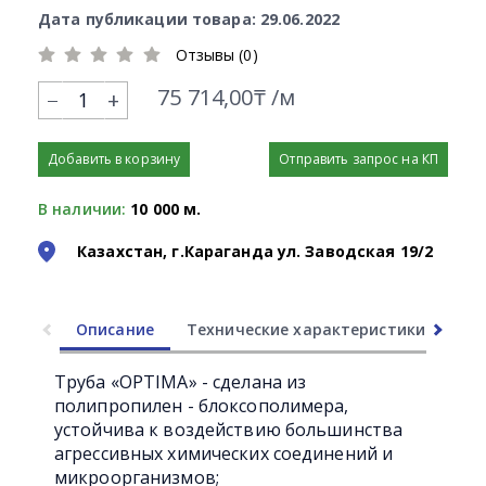
Дата публикации товара: 29.06.2022
Отзывы (0)
75 714,00₸ /м
+
Добавить в корзину
Отправить запрос на КП
В наличии:
10 000 м.
Казахстан, г.Караганда ул. Заводская 19/2
Описание
Технические характеристики
Ли
Труба «OPTIMA» - сделана из
полипропилен - блоксополимера,
устойчива к воздействию большинства
агрессивных химических соединений и
микроорганизмов;