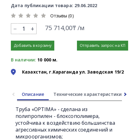
Дата публикации товара: 29.06.2022
Отзывы (0)
75 714,00₸ /м
+
Добавить в корзину
Отправить запрос на КП
В наличии:
10 000 м.
Казахстан, г.Караганда ул. Заводская 19/2
Описание
Технические характеристики
Ли
Труба «OPTIMA» - сделана из
полипропилен - блоксополимера,
устойчива к воздействию большинства
агрессивных химических соединений и
микроорганизмов;