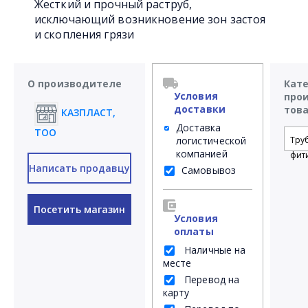
Жесткий и прочный раструб,
исключающий возникновение зон застоя
и скопления грязи
О производителе
Кат
Условия
про
доставки
тов
КАЗПЛАСТ,
Доставка
ТОО
логистической
Тру
компанией
фит
Написать продавцу
Самовывоз
Посетить магазин
Условия
оплаты
Наличные на
месте
Перевод на
карту