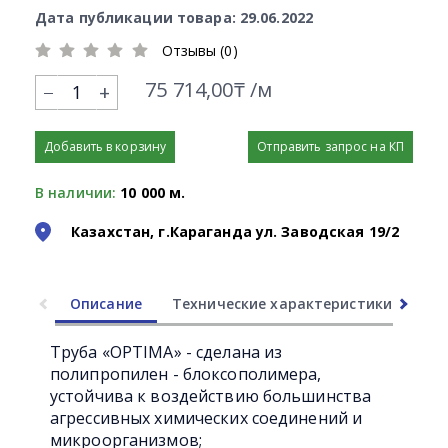
Дата публикации товара: 29.06.2022
Отзывы (0)
75 714,00₸ /м
+
Добавить в корзину
Отправить запрос на КП
В наличии:
10 000 м.
Казахстан, г.Караганда ул. Заводская 19/2
Описание
Технические характеристики
Ли
Труба «OPTIMA» - сделана из
полипропилен - блоксополимера,
устойчива к воздействию большинства
агрессивных химических соединений и
микроорганизмов;