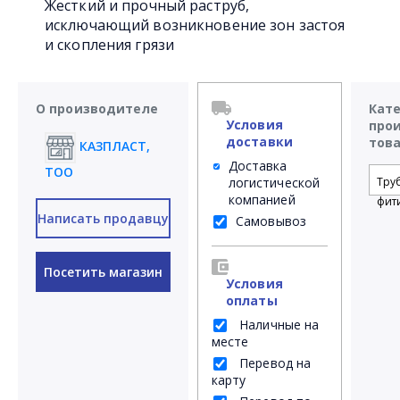
Жесткий и прочный раструб,
исключающий возникновение зон застоя
и скопления грязи
О производителе
Кат
Условия
про
доставки
тов
КАЗПЛАСТ,
Доставка
ТОО
логистической
Тру
компанией
фит
Написать продавцу
Самовывоз
Посетить магазин
Условия
оплаты
Наличные на
месте
Перевод на
карту