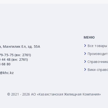
МЕНЮ
Все товары
а, Мангилик Ел, зд. 55А
Производит
79-75-75 (вн: 2761)
 44 48 (вн: 2761)
Справочник
4 68 80
Вики-справ
l@khc.kz
© 2021 - 2026 АО «Казахстанская Жилищная Компания»