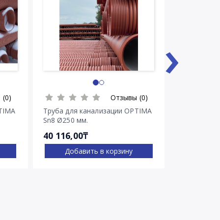
›
 (0)
Отзывы (0)
TIMA
Труба для канализации OPTIMA
Труба для 
Sn8 Ø250 мм.
Sn8 Ø315 м
40 116,00₸
60 348,00
Добавить в корзину
Доба