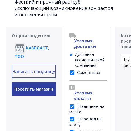
Жесткий и прочный раструб,
исключающий возникновение зон застоя
и скопления грязи
О производителе
Кат
Условия
про
доставки
тов
КАЗПЛАСТ,
Доставка
ТОО
логистической
Тру
компанией
фит
Написать продавцу
Самовывоз
Посетить магазин
Условия
оплаты
Наличные на
месте
Перевод на
карту