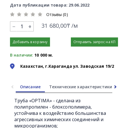
Дата публикации товара: 29.06.2022
Отзывы (0)
31 680,00₸ /м
+
Добавить в корзину
Отправить запрос на КП
В наличии:
10 000 м.
Казахстан, г.Караганда ул. Заводская 19/2
Описание
Технические характеристики
Ли
Труба «OPTIMA» - сделана из
полипропилен - блоксополимера,
устойчива к воздействию большинства
агрессивных химических соединений и
микроорганизмов;