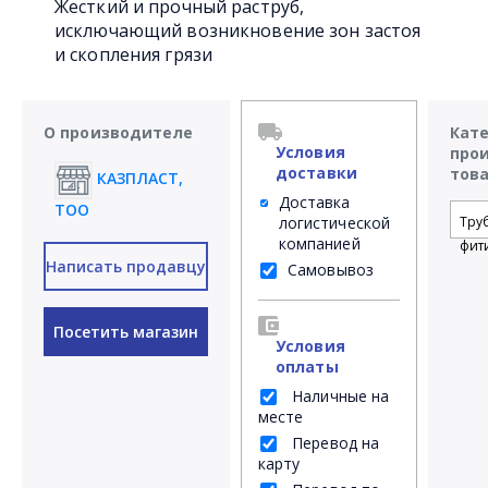
Жесткий и прочный раструб,
исключающий возникновение зон застоя
и скопления грязи
О производителе
Кат
Условия
про
доставки
тов
КАЗПЛАСТ,
Доставка
ТОО
логистической
Тру
компанией
фит
Написать продавцу
Самовывоз
Посетить магазин
Условия
оплаты
Наличные на
месте
Перевод на
карту