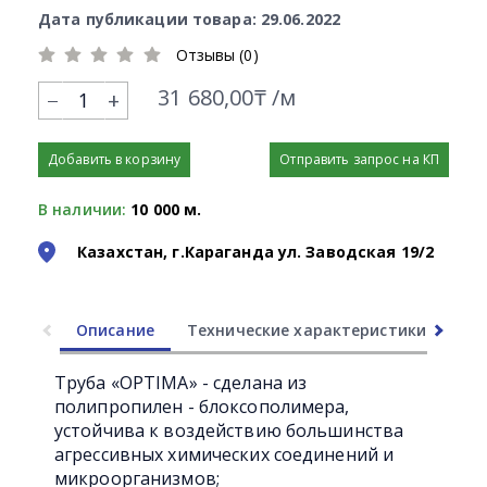
Дата публикации товара: 29.06.2022
Отзывы (0)
31 680,00₸ /м
+
Добавить в корзину
Отправить запрос на КП
В наличии:
10 000 м.
Казахстан, г.Караганда ул. Заводская 19/2
Описание
Технические характеристики
Ли
Труба «OPTIMA» - сделана из
полипропилен - блоксополимера,
устойчива к воздействию большинства
агрессивных химических соединений и
микроорганизмов;