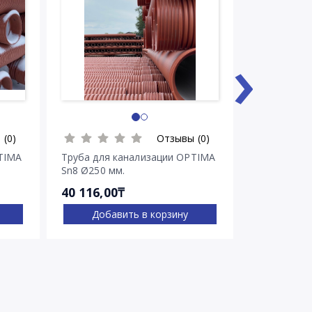
›
 (0)
Отзывы (0)
TIMA
Труба для канализации OPTIMA
Труба для 
Sn8 Ø250 мм.
Sn8 Ø315 м
40 116,00₸
60 348,00
Добавить в корзину
Доба