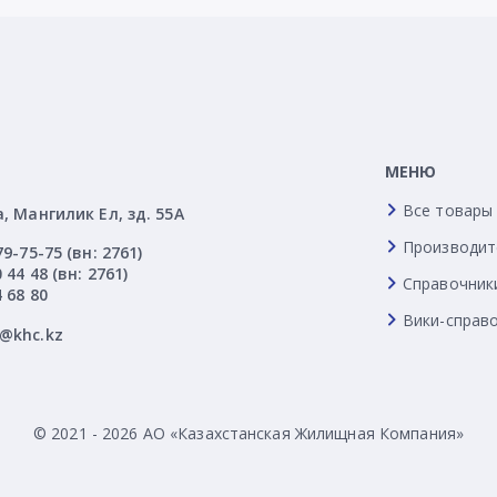
МЕНЮ
Все товары
а, Мангилик Ел, зд. 55А
Производит
79-75-75 (вн: 2761)
 44 48 (вн: 2761)
Справочник
4 68 80
Вики-справ
l@khc.kz
© 2021 - 2026 АО «Казахстанская Жилищная Компания»