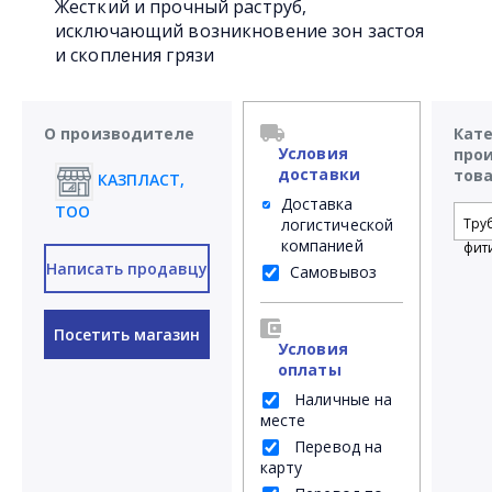
Жесткий и прочный раструб,
исключающий возникновение зон застоя
и скопления грязи
О производителе
Кат
Условия
про
доставки
тов
КАЗПЛАСТ,
Доставка
ТОО
логистической
Тру
компанией
фит
Написать продавцу
Самовывоз
Посетить магазин
Условия
оплаты
Наличные на
месте
Перевод на
карту