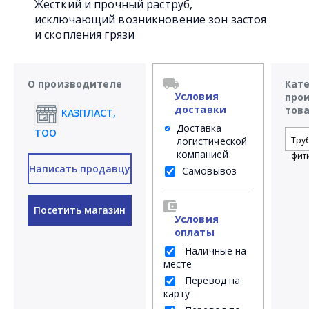
Жесткий и прочный раструб,
исключающий возникновение зон застоя
и скопления грязи
О производителе
Кат
Условия
про
доставки
тов
КАЗПЛАСТ,
Доставка
ТОО
логистической
Тру
компанией
фит
Написать продавцу
Самовывоз
Посетить магазин
Условия
оплаты
Наличные на
месте
Перевод на
карту