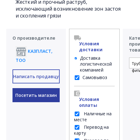
Жесткий и прочный раструб,
исключающий возникновение зон застоя
и скопления грязи
О производителе
Кат
Условия
про
доставки
тов
КАЗПЛАСТ,
Доставка
ТОО
логистической
Тру
компанией
фит
Написать продавцу
Самовывоз
Посетить магазин
Условия
оплаты
Наличные на
месте
Перевод на
карту