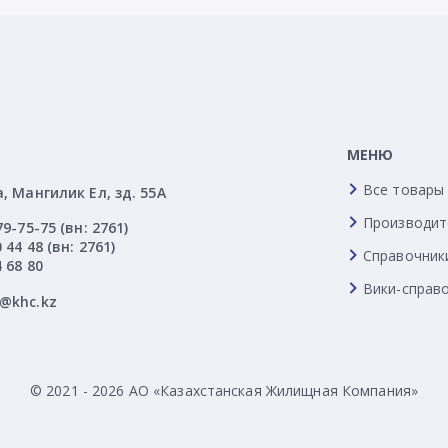
МЕНЮ
Все товары
а, Мангилик Ел, зд. 55А
Производит
79-75-75 (вн: 2761)
 44 48 (вн: 2761)
Справочник
4 68 80
Вики-справ
l@khc.kz
© 2021 - 2026 АО «Казахстанская Жилищная Компания»