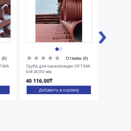
›
 (0)
Отзывы (0)
TIMA
Труба для канализации OPTIMA
Труба для 
Sn8 Ø250 мм.
Sn8 Ø315 м
40 116,00₸
60 348,00
Добавить в корзину
Доба