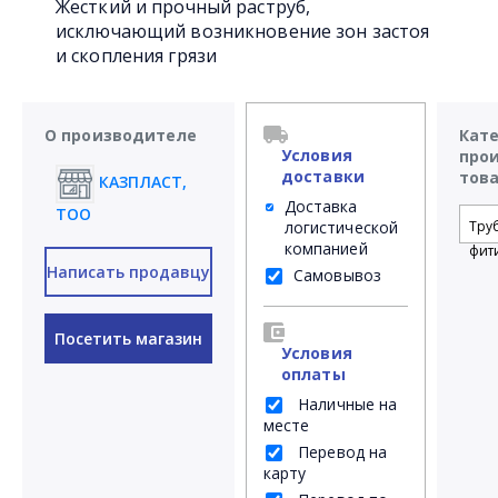
Жесткий и прочный раструб,
исключающий возникновение зон застоя
и скопления грязи
О производителе
Кат
Условия
про
доставки
тов
КАЗПЛАСТ,
Доставка
ТОО
логистической
Тру
компанией
фит
Написать продавцу
Самовывоз
Посетить магазин
Условия
оплаты
Наличные на
месте
Перевод на
карту