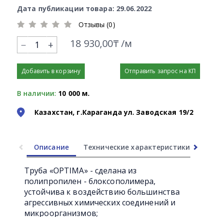
Дата публикации товара: 29.06.2022
Отзывы (0)
18 930,00₸ /м
+
Добавить в корзину
Отправить запрос на КП
В наличии:
10 000 м.
Казахстан, г.Караганда ул. Заводская 19/2
Описание
Технические характеристики
Ли
Труба «OPTIMA» - сделана из
полипропилен - блоксополимера,
устойчива к воздействию большинства
агрессивных химических соединений и
микроорганизмов;