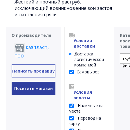
Жесткий и прочный раструб,
исключающий возникновение зон застоя
и скопления грязи
О производителе
Кат
Условия
про
доставки
тов
КАЗПЛАСТ,
Доставка
ТОО
логистической
Тру
компанией
фит
Написать продавцу
Самовывоз
Посетить магазин
Условия
оплаты
Наличные на
месте
Перевод на
карту