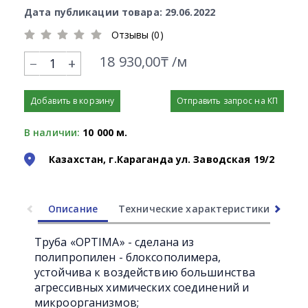
Дата публикации товара: 29.06.2022
Отзывы (0)
18 930,00₸ /м
+
Добавить в корзину
Отправить запрос на КП
В наличии:
10 000 м.
Казахстан, г.Караганда ул. Заводская 19/2
Описание
Технические характеристики
Ли
Труба «OPTIMA» - сделана из
полипропилен - блоксополимера,
устойчива к воздействию большинства
агрессивных химических соединений и
микроорганизмов;