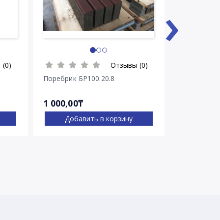
›
 (0)
Отзывы (0)
Поребрик БР100.20.8
Бордюр
1 000,00₸
2 200,00₸
Добавить в корзину
Доба