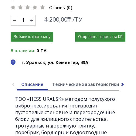
Отзывы (0)
4 200,00₸ /ТУ
+
Добавить в корзину
Отправить запрос на КП
В наличии:
0 ТУ.
г. Уральск, ул. Кеменгер, 43А
Описание
Технические характеристики
Ли
ТОО «HESS URALSK» методом полусухого
вибропрессирования производит
пустотелые стеновые и перегородочные
блоки для жилищного строительства,
тротуарные и дорожную плитку,
поребрик, бордюры и водоотводные