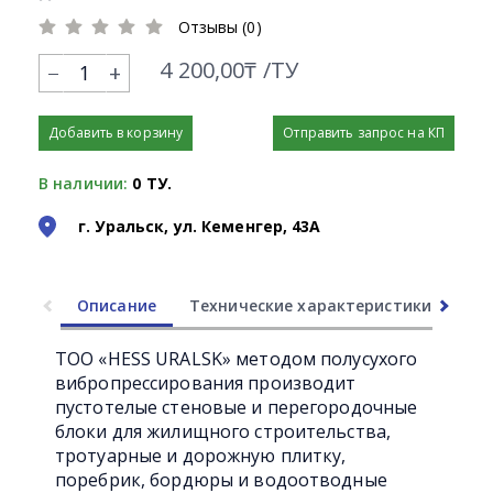
Отзывы (0)
4 200,00₸ /ТУ
+
Добавить в корзину
Отправить запрос на КП
В наличии:
0 ТУ.
г. Уральск, ул. Кеменгер, 43А
Описание
Технические характеристики
Ли
ТОО «HESS URALSK» методом полусухого
вибропрессирования производит
пустотелые стеновые и перегородочные
блоки для жилищного строительства,
тротуарные и дорожную плитку,
поребрик, бордюры и водоотводные