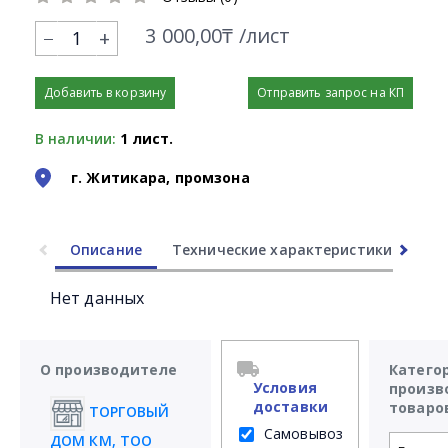
3 000,00₸ /лист
+
Добавить в корзину
Отправить запрос на КП
В наличии:
1 лист.
г. Житикара, промзона
Описание
Технические характеристики
Ли
Нет данных
О производителе
Катего
Условия
произв
доставки
товаро
ТОРГОВЫЙ
Самовывоз
ДОМ КМ, ТОО