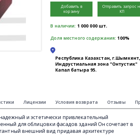
Добавить в
Отправить запрос 
корзину
КП
В наличии:
1 000 000 шт.
Доля местного содержания:
100%
Республика Казахстан, г.Шымкент
Индрустиальная зона "Онтустик"
Капал батыра 95.
истики
Лицензии
Условия возврата
Отзывы
П
надежный и эстетически привлекательный
енный для облицовки фасадов зданий Он сочетает в
егантный внешний вид придавая архитектуре