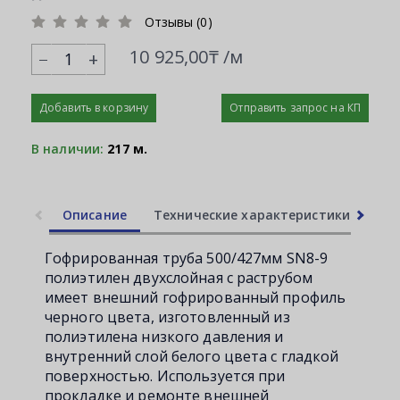
Отзывы (0)
10 925,00₸ /м
+
Добавить в корзину
Отправить запрос на КП
В наличии:
217 м.
Описание
Технические характеристики
Ли
Гофрированная труба 500/427мм SN8-9
полиэтилен двухслойная с раструбом
имеет внешний гофрированный профиль
черного цвета, изготовленный из
полиэтилена низкого давления и
внутренний слой белого цвета с гладкой
поверхностью. Используется при
прокладке и ремонте внешней