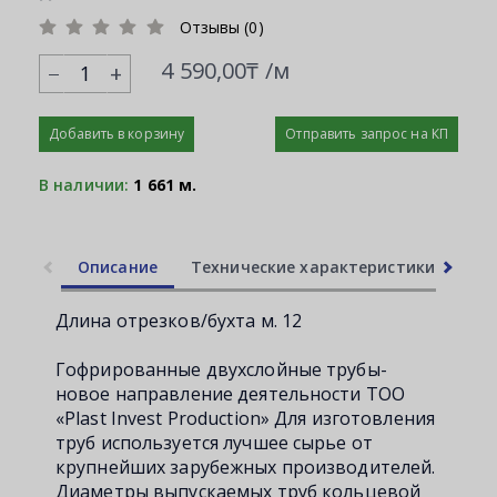
Отзывы (0)
4 590,00₸ /м
+
Добавить в корзину
Отправить запрос на КП
В наличии:
1 661 м.
Описание
Технические характеристики
Ли
Длина отрезков/бухта м. 12
Гофрированные двухслойные трубы-
новое направление деятельности ТОО
«Plast Invest Production» Для изготовления
труб используется лучшее сырье от
крупнейших зарубежных производителей.
Диаметры выпускаемых труб кольцевой