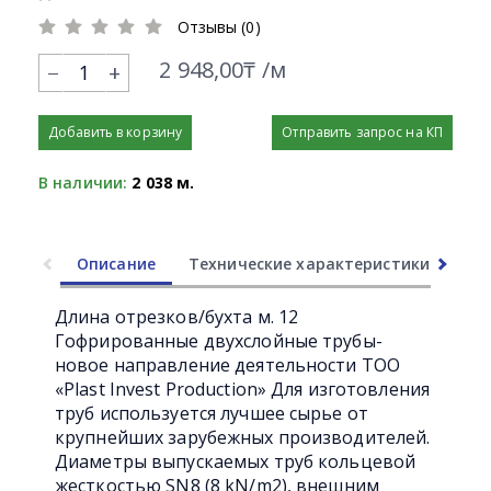
Отзывы (0)
2 948,00₸ /м
+
Добавить в корзину
Отправить запрос на КП
В наличии:
2 038 м.
Описание
Технические характеристики
Ли
Длина отрезков/бухта м. 12
Гофрированные двухслойные трубы-
новое направление деятельности ТОО
«Plast Invest Production» Для изготовления
труб используется лучшее сырье от
крупнейших зарубежных производителей.
Диаметры выпускаемых труб кольцевой
жесткостью SN8 (8 kN/m2), внешним