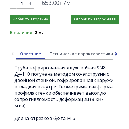
653,00₸ /м
+
Добавить в корзину
Отправить запрос на КП
В наличии:
2 м.
Описание
Технические характеристики
Ли
Труба гофрированная двухслойная SN8
Ду-110 получена методом со-экструзии с
двойной стенкой, гофрированная снаружи
и гладкая изнутри. Геометрическая форма
профиля стенки обеспечивает высокую
сопротивляемость деформации (8 кH/
м.кв)
Длина отрезков бухта м. 6