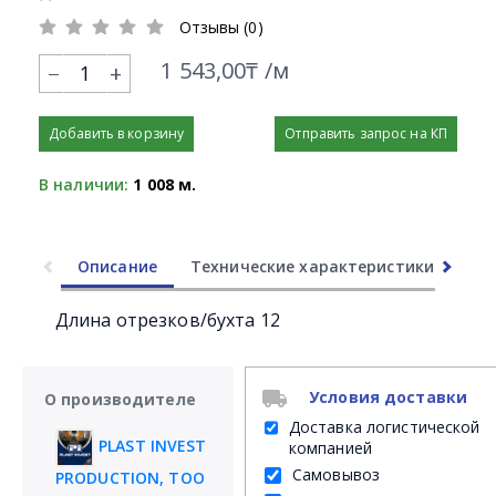
Отзывы (0)
1 543,00₸ /м
+
Добавить в корзину
Отправить запрос на КП
В наличии:
1 008 м.
Описание
Технические характеристики
Ли
Длина отрезков/бухта 12
Условия доставки
О производителе
Доставка логистической
PLAST INVEST
компанией
Самовывоз
PRODUCTION, ТОО