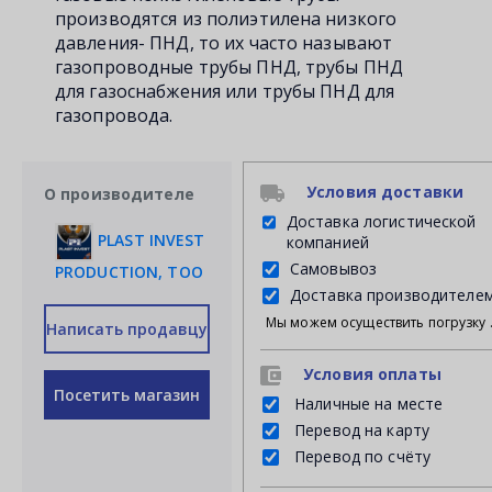
производятся из полиэтилена низкого
давления- ПНД, то их часто называют
газопроводные трубы ПНД, трубы ПНД
для газоснабжения или трубы ПНД для
газопровода.
Условия доставки
О производителе
Доставка логистической
PLAST INVEST
компанией
Самовывоз
PRODUCTION, ТОО
Доставка производителе
Мы можем осуществить погрузку продукции своими силами на Ваш личный транспорт либ
Написать продавцу
Условия оплаты
Посетить магазин
Наличные на месте
Перевод на карту
Перевод по счёту