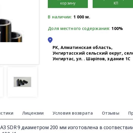
корзину
КП
В наличии:
1 000 м.
Доля местного содержания:
100%
РК, Алматинская область,
Унгиртасский сельский округ, сел
Унгиртас, ул. Қ. Шәріпов, здание 1С
истики
Лицензии
Условия возврата
Отзывы
П
АЗ SDR 9 диаметром 200 мм изготовлена в соотвестви