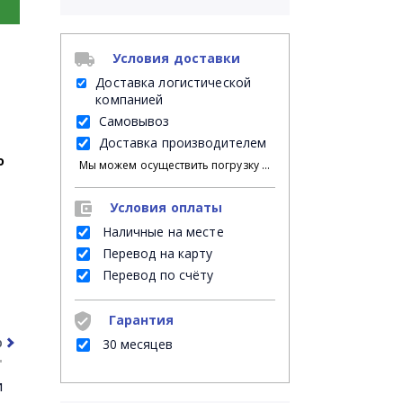
Условия доставки
Доставка логистической
компанией
Самовывоз
Доставка производителем
о
Мы можем осуществить погрузку продукции своими силами на Ваш личный транспорт либо на автомашину нанятой Вами транспортной компании; либо мы можем оказать услугу платной доставки на указанное Вами место доставки, при этом, разгрузку с автомашины в месте доставки осуществляет указанный Вами грузополучатель.
Условия оплаты
Наличные на месте
Перевод на карту
Перевод по счёту
Гарантия
рочее
Часто задаваемые вопросы
30 месяцев
и