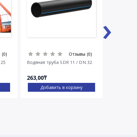
›
 (0)
Отзывы (0)
 25
Водяная труба SDR 11 / DN 32
263,00₸
269,00₸
Добавить в корзину
Доба