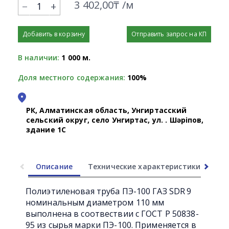
3 402,00₸ /м
+
Добавить в корзину
Отправить запрос на КП
В наличии:
1 000 м.
Доля местного содержания:
100%
РК, Алматинская область, Унгиртасский
сельский округ, село Унгиртас, ул. Қ. Шәріпов,
здание 1С
Описание
Технические характеристики
Ли
Полиэтиленовая труба ПЭ-100 ГАЗ SDR 9
номинальным диаметром 110 мм
выполнена в соотвествии с ГОСТ Р 50838-
95 из сырья марки ПЭ-100. Применяется в