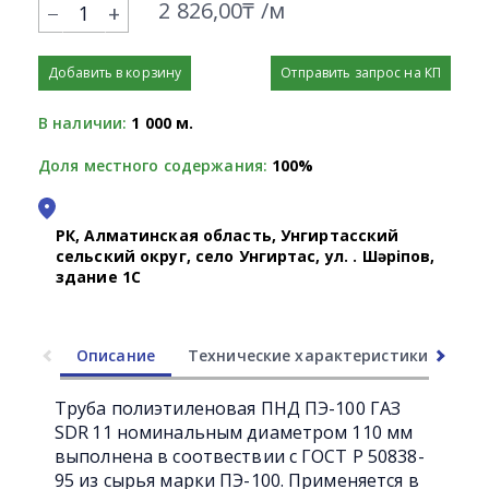
2 826,00₸ /м
+
Добавить в корзину
Отправить запрос на КП
В наличии:
1 000 м.
Доля местного содержания:
100%
РК, Алматинская область, Унгиртасский
сельский округ, село Унгиртас, ул. Қ. Шәріпов,
здание 1С
Описание
Технические характеристики
Ли
Труба полиэтиленовая ПНД ПЭ-100 ГАЗ
SDR 11 номинальным диаметром 110 мм
выполнена в соотвествии с ГОСТ Р 50838-
95 из сырья марки ПЭ-100. Применяется в