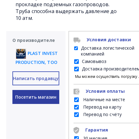
прокладке подземных газопроводов.
Труба способна выдержать давление до
10 атм.
Условия доставки
О производителе
Доставка логистической
PLAST INVEST
компанией
Самовывоз
PRODUCTION, ТОО
Доставка производителе
Мы можем осуществить погрузку продукции своими силами на Ваш личный транспорт либ
Написать продавцу
Условия оплаты
Посетить магазин
Наличные на месте
Перевод на карту
Перевод по счёту
Гарантия
30 месяцев