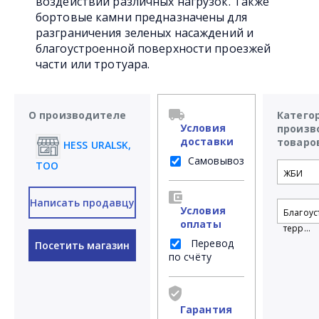
воздействии различных нагрузок. Также
бортовые камни предназначены для
разграничения зеленых насаждений и
благоустроенной поверхности проезжей
части или тротуара.
О производителе
Катего
Условия
произв
доставки
товаро
HESS URALSK,
Самовывоз
ТОО
ЖБИ
Написать продавцу
Условия
Благоус
оплаты
терр...
Перевод
Посетить магазин
по счёту
Гарантия