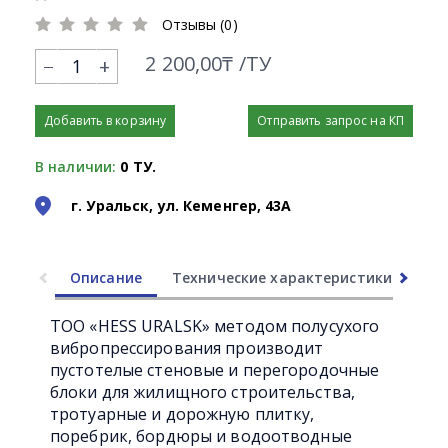
Отзывы (0)
2 200,00₸ /ТУ
+
Добавить в корзину
Отправить запрос на КП
В наличии:
0 ТУ.
г. Уральск, ул. Кеменгер, 43А
Описание
Технические характеристики
Ли
ТОО «HESS URALSK» методом полусухого
вибропрессирования производит
пустотелые стеновые и перегородочные
блоки для жилищного строительства,
тротуарные и дорожную плитку,
поребрик, бордюры и водоотводные